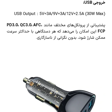
خروجی USB:
USB Output：5V=3A/9V=3A/12V=2.5A (30W Max)
پشتیبانی از پروتکل‌های مختلف مانند
PD3.0، QC3.0، AFC،
FCP
این امکان را می‌دهد که هر دستگاهی با حداکثر سرعت
ممکن شارژ شود، بدون نگرانی از ناسازگاری.