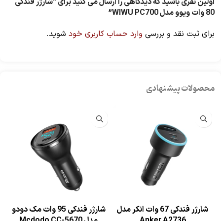
اولین نفری باشید که دیدگاهی را ارسال می کنید برای “شارژر فندکی
80 وات ویوو مدل WIWU PC700”
برای ثبت نقد و بررسی
وارد حساب کاربری خود
شوید.
محصولات پیشنهادی
شارژر فندکی 67 وات انکر مدل
شارژر فندکی 95 وات مک دودو
Anker A2736
مدل Mcdodo CC-5670