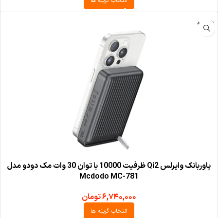
انتخاب گزینه ها
ناموجود
پاوربانک وایرلس Qi2 ظرفیت 10000 با توان 30 وات مک دودو مدل
Mcdodo MC-781
۶,۷۴۰,۰۰۰
تومان
انتخاب گزینه ها