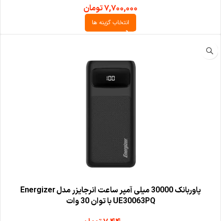
۷,۷۰۰,۰۰۰
تومان
انتخاب گزینه ها
پاوربانک 30000 میلی آمپر ساعت انرجایزر مدل Energizer
UE30063PQ با توان 30 وات