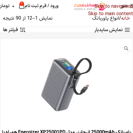
0
منو
ورود / فرم ثبت نام
۰
تومان
Skip to navigation
Skip to main content
خانه
انواع پاوربانک
نمایش 1–12 از 90 نتیجه
نمایش سایدبار
فیلتر ها
پاوربانک 25000mAh انرجایزر مدل Energizer XP25001PD همراه با