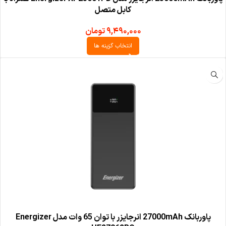
کابل متصل
۹,۴۹۰,۰۰۰
تومان
انتخاب گزینه ها
پاوربانک 27000mAh انرجایزر با توان 65 وات مدل Energizer