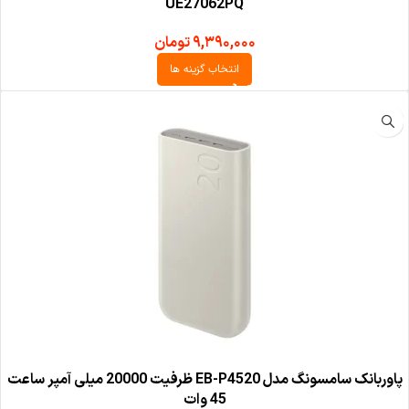
UE27062PQ
۹,۳۹۰,۰۰۰
تومان
انتخاب گزینه ها
پاوربانک سامسونگ مدل EB-P4520 ظرفیت 20000 میلی آمپر ساعت
45 وات