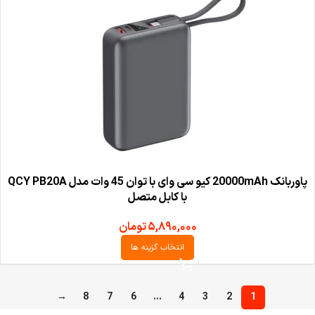
پاوربانک 20000mAh کیو سی وای با توان 45 وات مدل QCY PB20A
با کابل متصل
۵,۸۹۰,۰۰۰
تومان
انتخاب گزینه ها
→
8
7
6
…
4
3
2
1