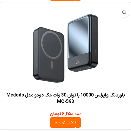
پاوربانک وایرلس 10000 با توان 30 وات مک دودو مدل Mcdodo
MC-593
۶,۲۵۰,۰۰۰
تومان
انتخاب گزینه ها