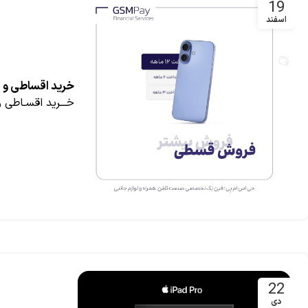
19
اسفند
خرید اقساطی و ا
خـــرید اقسـاطی و
22
دی