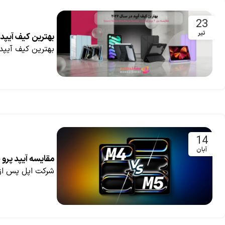
23
تیر
بهترین کیف آیپد در سال 2026؛ راهنمای خرید و مقایسه in، Xundd
بهترین کیف آیپد در سال ۲۰۲۶؛ راهنمای خرید و مقایسه  Nillkin، Xundd
14
آبان
مقایسه آیپد پرو M5 و M4 اپل؛ آیا نسل جدید واقعاً ارزش خرید دارد؟
شرکت اپل پس از ۱۸ ماه انتظار، نسل تازه‌ای از آیپد پرو را با تراشه‌ی قدرتمند Apple M5 معرفی کرد. 