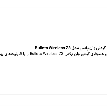
ن پلاس مدل Bullets Wireless Z3
س Bullets Wireless Z3 را با قابلیت‌های بهبودیافته معرفی کرده....