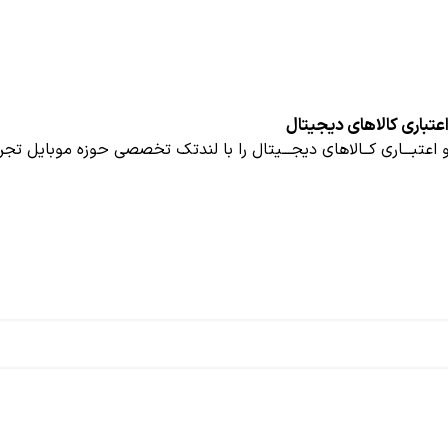
عتباری کالاهای دیجیتال
 اعتبـــاری کــالاهای دیجـــیتال را با لندتک تخصصی حوزه موبایل تجر