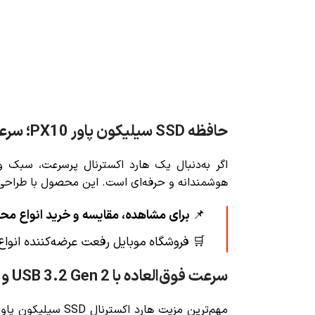
حافظه SSD سیلیکون پاور PX10؛ سرعتی دیوانه‌وار در ابعادی جمع‌وجور
اگر به‌دنبال یک هارد اکسترنال پرسرعت، سبک 
هوشمندانه و حرفه‌ای است. این محصول با طراحی باری
📌
برای مشاهده، مقایسه و خرید انواع مح
🛒
فروشگاه موبایل رفعت عرضه‌کننده انوا
سرعت فوق‌العاده با USB 3.2 Gen 2 و PCIe NVMe
مهم‌ترین مزیت
هارد اکسترنال SSD سیلیکون پاور 1 ترابایت مدل PX10