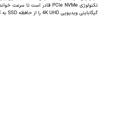
گیگابایتی ویدیویی 4K UHD را از حافظه SSD به کامپیوتر خود منتقل کنید. در واقع، فقط به اندازه‌ی نوشیدن یک فنجان قهوه زمان لازم دارید!