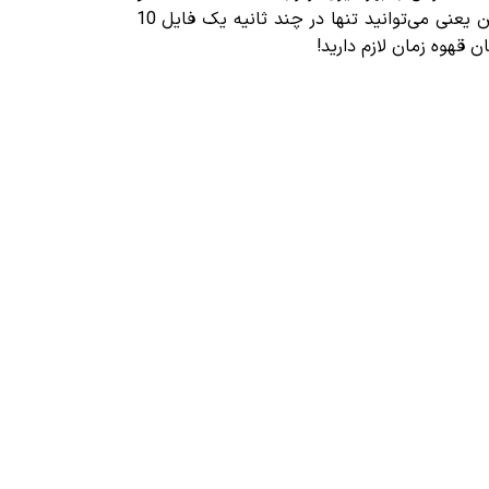
تکنولوژی PCIe NVMe قادر است تا سرعت خواندن و نوشتن اطلاعات را تا سقف 1050 مگابایت بر ثانیه ارائه دهد. این یعنی می‌توانید تنها در چند ثانیه یک فایل 10