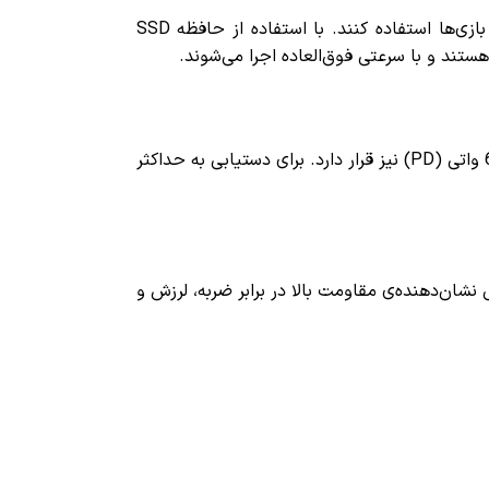
زی‌ها استفاده کنند. با استفاده از
حافظه SSD
تند و با سرعتی فوق‌العاده اجرا می‌شوند.
در بسته‌بندی این محصول یک کابل USB-C با توان انتقال اطلاعات تا 10 گیگابیت بر ثانیه و پشتیبانی از شارژ سریع 60 واتی (PD) نیز قرار دارد. برای دستیابی به حداکثر
گواهی استاندارد MIL-STD است. این گواهی نشان‌دهنده‌ی مقاومت بالا در برابر ضربه، لرزش و