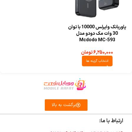
پاوربانک وایرلس 10000 با توان
30 وات مک دودو مدل
Mcdodo MC-593
۶,۲۵۰,۰۰۰
تومان
انتخاب گزینه ها
برگشت به بالا
ارتباط با ما: