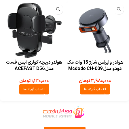
هولدر وایرلس شارژ 15 وات مک
هولدر دریچه کولری ایس فست
دودو مدل Mcdodo CH-009
مدل ACEFAST D56
۳,۹۸۰,۰۰۰
تومان
۱,۱۳۰,۰۰۰
تومان
انتخاب گزینه ها
انتخاب گزینه ها