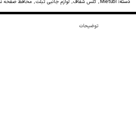
دسته:
Mietubl
,
گلس شفاف
,
لوازم جانبی تبلت
,
محافظ صفحه نم
توضیحات