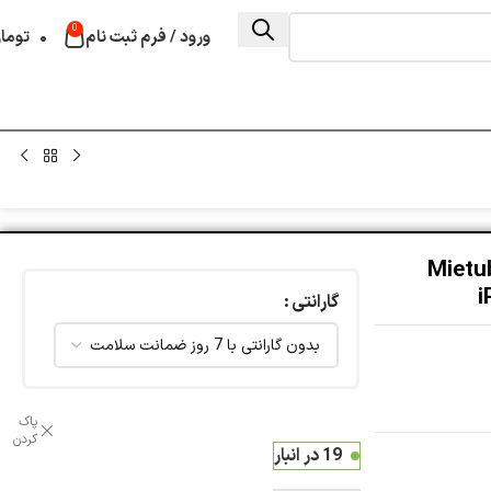
0
ورود / فرم ثبت نام
۰
توما
صفحه نمایش شفاف Mietubl
گارانتی
پاک
کردن
19 در انبار