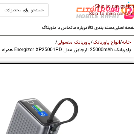
Skip to navigation
Skip to main content
حه اصلی
دسته بندی کالا
درباره ما
تماس با ما
وبلاگ
خانه
انواع پاوربانک
پاوربانک معمولی
پاوربانک 25000mAh انرجایزر مدل Energizer XP25001PD همراه با کابل متصل