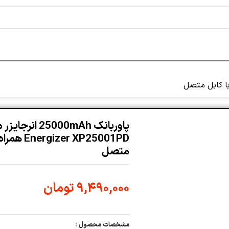
پاوربانک 25000mAh انر
gizer XP25001PD
متصل
۹,۴۹۰,۰۰۰
تومان
مشخصات محصول :