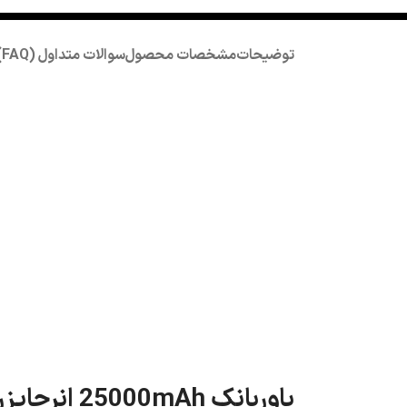
توضیحات
مشخصات محصول
سوالات متداول (FAQ)
پاوربانک 25000mAh انرجایزر مدلXP25001PD