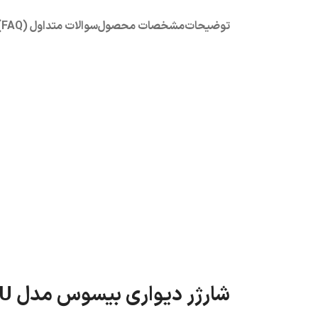
توضیحات
مشخصات محصول
سوالات متداول (FAQ)
شارژر دیواری بیسوس مدل Super Si 1C 20W EU؛ ترکیبی از سرعت، ایمنی و طراحی جمع‌وجور