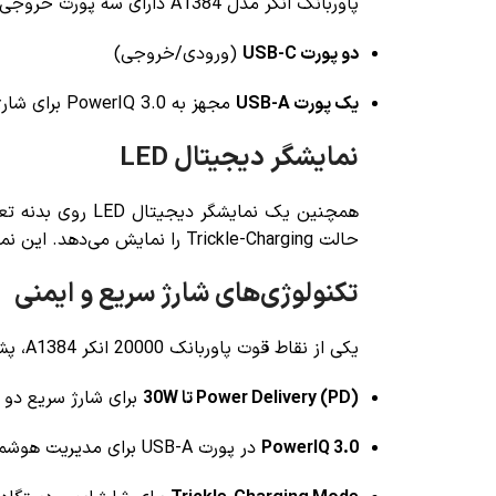
پاوربانک انکر مدل A1384 دارای سه پورت خروجی است:
دو پورت USB-C
(ورودی/خروجی)
یک پورت USB-A
مجهز به PowerIQ 3.0 برای شارژ هوشمند
نمایشگر دیجیتال LED
همچنین یک نمایش
حالت Trickle-Charging را نمایش می‌دهد. این نمایشگر باعث می‌شود همیشه کنترل کاملی بر وضعیت شارژ داشته باشید.
تکنولوژی‌های شارژ سریع و ایمنی
یکی از نقاط قوت پاوربانک 20000 انکر A1384، پشتیبانی از جدیدترین فناوری‌های شارژ است:
Power Delivery (PD) تا 30W
برای شارژ سریع دو 
PowerIQ 3.0
در پورت USB-A برای مدیریت هوشمند جریان