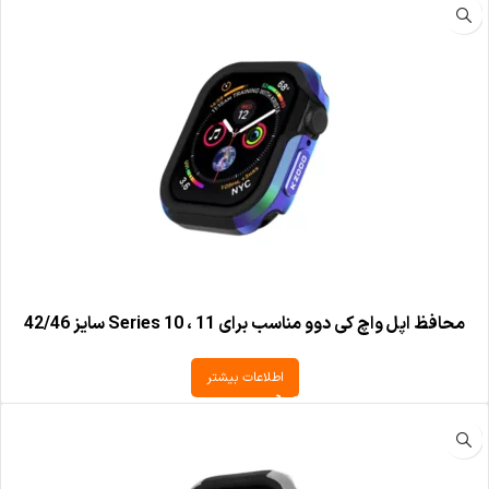
محافظ اپل واچ کی دوو مناسب برای Series 10 ، 11 سایز 42/46
اطلاعات بیشتر