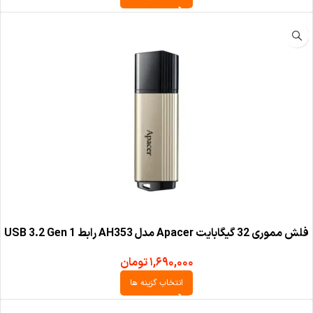
فلش مموری 32 گیگابایت Apacer مدل AH353 رابط USB 3.2 Gen 1
۱,۶۹۰,۰۰۰
تومان
انتخاب گزینه ها