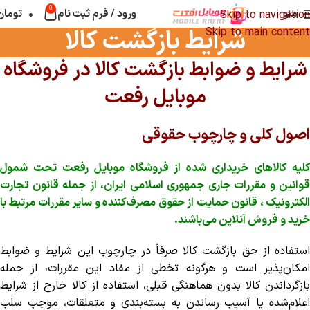
0
منو
ورود / فرم ثبت نام
۰
تومان
Skip to navigation
شرایط بازگشت کالا
Skip to main content
شرایط و ضوابط بازگشت کالا در فروشگاه
موبایل رفعت
اصول کلی و چارچوب حقوقی
لیه کالاهای خریداری شده از
فروشگاه موبایل رفعت
تحت شمول
قوانین و مقررات جاری جمهوری اسلامی ایران، از جمله
قانون تجارت
لکترونیک
،
قانون حمایت از حقوق مصرف‌کننده
و سایر مقررات مرتبط با
خرید و فروش آنلاین می‌باشند.
استفاده از حق بازگشت کالا صرفاً در چارچوب این شرایط و ضوابط
امکان‌پذیر است و هرگونه تخطی از مفاد این مقررات، از جمله
بازگرداندن کالا بدون هماهنگی قبلی، استفاده از کالا خارج از شرایط
اعلام‌شده یا آسیب رساندن به بسته‌بندی و متعلقات، موجب
سلب