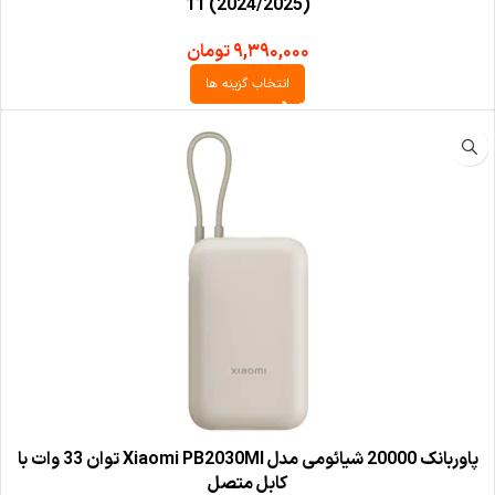
11 (2024/2025)
۹,۳۹۰,۰۰۰
تومان
انتخاب گزینه ها
پاوربانک 20000 شیائومی مدل Xiaomi PB2030MI توان 33 وات با
کابل متصل